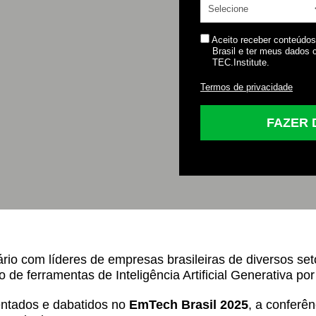
Aceito receber conteúdo
Brasil e ter meus dados
TEC.Institute.
Termos de privacidade
FAZER
o com líderes de empresas brasileiras de diversos set
de ferramentas de Inteligência Artificial Generativa po
entados e dabatidos no
EmTech Brasil 2025
, a conferên