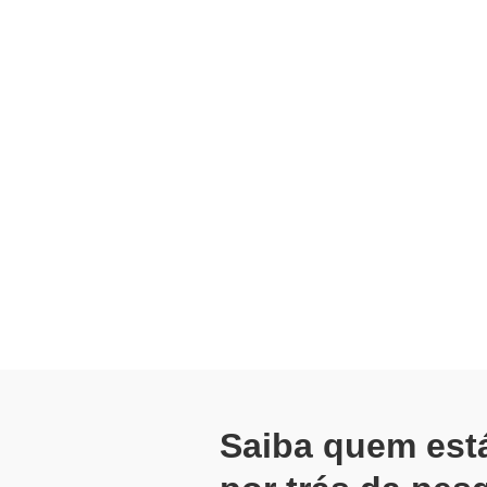
uma liderança com visão estrat
━ Governança e Responsabilidad
assegura alinhamento estratégic
━ Ética e Risco: adoção respon
transparência e proteção de da
━ Capacitação e Cultura Técnic
contínuo são essenciais para e
━ Implementação e Integração: 
alinhando pessoas objetivos e 
Saiba quem est