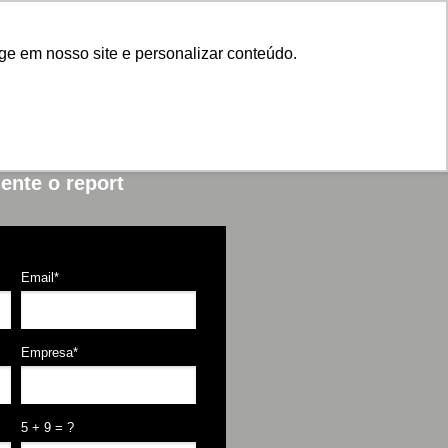
ge em nosso site e personalizar conteúdo.
ulário para acessar
ente o report
Email*
Empresa*
5 + 9 = ?