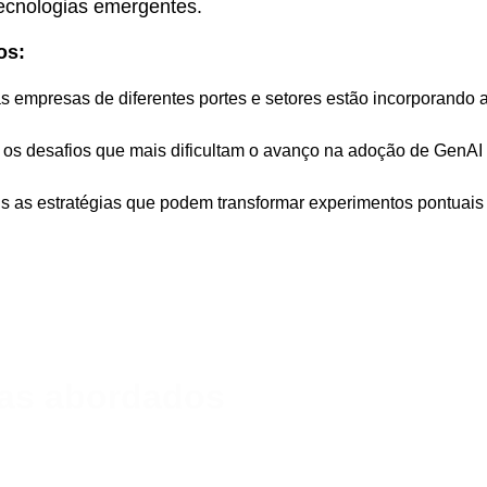
ecnologias emergentes.
os:
 empresas de diferentes portes e setores estão incorporando a 
 os desafios que mais dificultam o avanço na adoção de GenAI
s as estratégias que podem transformar experimentos pontuais
mas abordados
 de olhar a tecnologia, a adoção da GenAI exige