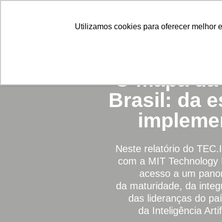
Utilizamos cookies para oferecer melhor 
[REPO
O mapa da
Brasil: da e
impleme
Neste relatório do TEC.I
com a MIT Technology R
acesso a um pano
da maturidade, da integ
das lideranças do pa
da Inteligência Arti