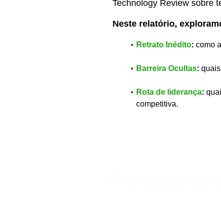
Technology Review sobre t
Neste relatório, exploram
Retrato Inédito
:
como as
Barreira Ocultas
:
quais
Rota de liderança
:
quai
competitiva.
Principais te
━ Estratégia e Liderança: antes