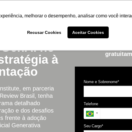
experiência, melhorar o desempenho, analisar como você intera
Recusar Cookies
Aceitar Cookies
RT]
 GenAI no
Preencha o form
gratuitam
stratégia à
ntação
Nome e Sobrenome*
nstitute, em parceria
eview Brasil, tenha
rama detalhado
Telefone
ração e dos desafios
ís frente à adoção
ficial Generativa
Seu Cargo*